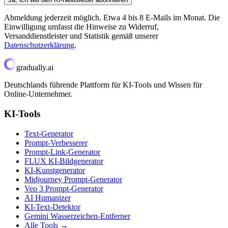
Abmeldung jederzeit möglich. Etwa 4 bis 8 E-Mails im Monat. Die
Einwilligung umfasst die Hinweise zu Widerruf,
Versanddienstleister und Statistik gemäß unserer
Datenschutzerklärung
.
gradually.ai
Deutschlands führende Plattform für KI-Tools und Wissen für
Online-Unternehmer.
KI-Tools
Text-Generator
Prompt-Verbesserer
Prompt-Link-Generator
FLUX KI-Bildgenerator
KI-Kunstgenerator
Midjourney Prompt-Generator
Veo 3 Prompt-Generator
AI Humanizer
KI-Text-Detektor
Gemini Wasserzeichen-Entferner
Alle Tools
→