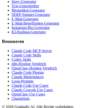
Story-Generator
Text-Umschreiber
Blogartikel-Generator
SERP-Snippet-Generator
E-Mail-Generator
E-Mail-Betreffzeilen-Generator
Instagram-Bio-Generator
KI-Hashtag-Generator
Ressourcen
Claude Code MCP-Server
Claude Code Skills
Codex Skills
n8n-Hosting Vergleich
OpenClaw-Hosting Vergleich
Claude Code Plugins
Claude Marketplaces
Loop-Prompts
Claude Code Use Cases
Claude Cowork Use Cases
OpenClaw Use Cases
Changelogs
© 2026 Gradually AI. Alle Rechte vorbehalten.