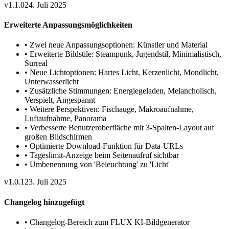
v1.1.0
24. Juli 2025
Erweiterte Anpassungsmöglichkeiten
•
Zwei neue Anpassungsoptionen: Künstler und Material
•
Erweiterte Bildstile: Steampunk, Jugendstil, Minimalistisch,
Surreal
•
Neue Lichtoptionen: Hartes Licht, Kerzenlicht, Mondlicht,
Unterwasserlicht
•
Zusätzliche Stimmungen: Energiegeladen, Melancholisch,
Verspielt, Angespannt
•
Weitere Perspektiven: Fischauge, Makroaufnahme,
Luftaufnahme, Panorama
•
Verbesserte Benutzeroberfläche mit 3-Spalten-Layout auf
großen Bildschirmen
•
Optimierte Download-Funktion für Data-URLs
•
Tageslimit-Anzeige beim Seitenaufruf sichtbar
•
Umbenennung von 'Beleuchtung' zu 'Licht'
v1.0.1
23. Juli 2025
Changelog hinzugefügt
•
Changelog-Bereich zum FLUX KI-Bildgenerator