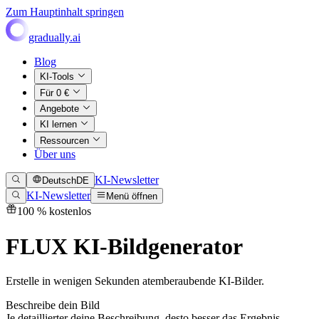
Zum Hauptinhalt springen
gradually.ai
Blog
KI-Tools
Für 0 €
Angebote
KI lernen
Ressourcen
Über uns
KI-Newsletter
Deutsch
DE
KI-Newsletter
Menü öffnen
100 % kostenlos
FLUX KI-Bildgenerator
Erstelle in wenigen Sekunden atemberaubende KI-Bilder.
Beschreibe dein Bild
Je detaillierter deine Beschreibung, desto besser das Ergebnis