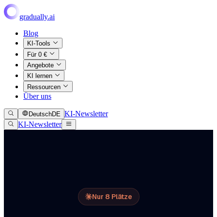
Zum Hauptinhalt springen
gradually.ai
Blog
KI-Tools
Für 0 €
Angebote
KI lernen
Ressourcen
Über uns
KI-Newsletter
Deutsch
DE
Menü öffnen
KI-Newsletter
Nur 8 Plätze